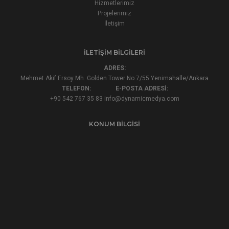
Hizmetlerimiz
Projelerimiz
İletişim
İLETIŞIM BILGILERI
ADRES:
Mehmet Akif Ersoy Mh. Golden Tower No:7/55 Yenimahalle/Ankara
TELEFON:
E-POSTA ADRESİ:
+90 542 767 35 83
info@dynamicmedya.com
KONUM BILGISI