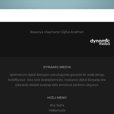
Başarıya Ulaşmanın Dijital Anahtarı
DYNAMIC MEDYA
İşletmenizin dijital dönüşüm yolculuğunda güvenilir bir ortak olmayı
hedefliyoruz. Size özel stratejilerimizle, markanızı dijital dünyada öne
çıkararak rekabet avantajı elde etmenize yardımcı oluyoruz.
HIZLI MENÜ
Ana Sayfa
Hakkımızda