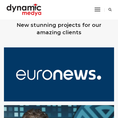
Toggle Na
OUR RECENT WORKS
New stunning projects for our
amazing clients
EURONEWS