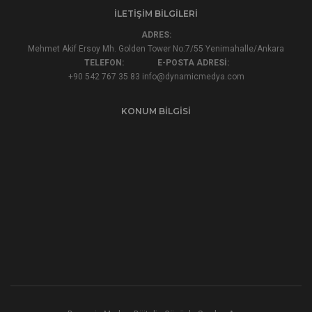
İLETIŞIM BILGILERI
ADRES:
Mehmet Akif Ersoy Mh. Golden Tower No:7/55 Yenimahalle/Ankara
TELEFON:
E-POSTA ADRESİ:
+90 542 767 35 83
info@dynamicmedya.com
KONUM BILGISI